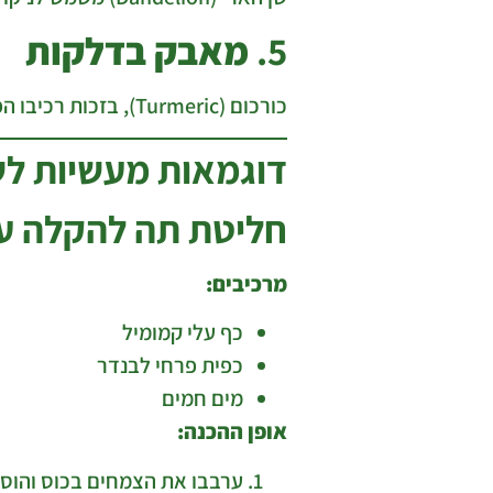
5.
מאבק בדלקות
כורכום (Turmeric), בזכות רכיבו הפעיל כורכומין, ידוע ביכולתו להפחית דלקות ולשפר את הבריאות הכללית.
דוגמאות מעשיות ל
חליטת תה להקלה ע
מרכיבים:
כף עלי קמומיל
כפית פרחי לבנדר
מים חמים
אופן ההכנה:
ערבבו את הצמחים בכוס והוסי