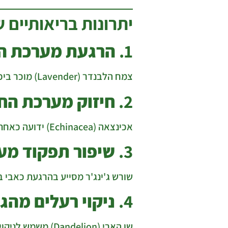
יתרונות בריאותיים 
1.
הרגעת מערכת ה
צמח הלבנדר (Lavender) מוכר ביכולתו להרגיע מתח וחרדה, ולעודד שינה רגועה.
2.
חיזוק מערכת החי
אכינצאה (Echinacea) ידועה כאחת מצמחי המרפא היעילים ביותר לחיזוק המערכת החיסונית ולמניעת הצטננות.
3.
שיפור תפקוד מע
שורש ג'ינג'ר מסייע בהרגעת כאבי ב
4.
ניקוי רעלים מהגו
שן הארי (Dandelion) משמש לניקוי כבד וכליות, ומסייע בשיפור תפקוד מערכות אלו.